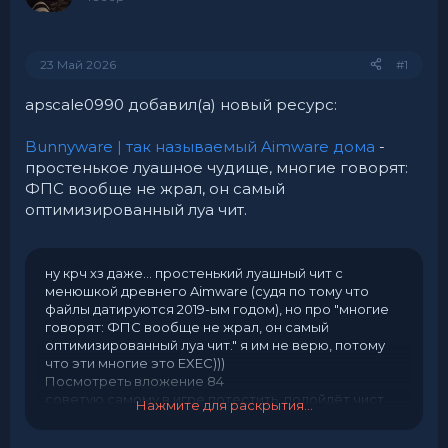
23 Май 2026
#1
apscale0990 добавил(а) новый ресурс:
Bunnyware | так называемый Aimware дома
-
простенькое луашное чудище, многие говорят:
ФПС вообще не жрал, он самый
оптимизированный луа чит.
ну крч хз даже... простенький луашный чит с
менюшкой древнего Aimware (судя по тому что
файлы датируются 2019-ым годом), но про "многие
говорят: ФПС вообще не жрал, он самый
оптимизированный луа чит." я им не верю, потому
что эти многие это EXEC)))
Посмотреть вложение 84
советую самому в игре потестить, подойдёт чист
Нажмите для раскрытия...
когда сайлент апдейт обновит оффсеты и все
жоские цэ++ читы сломаются, ну или попастить