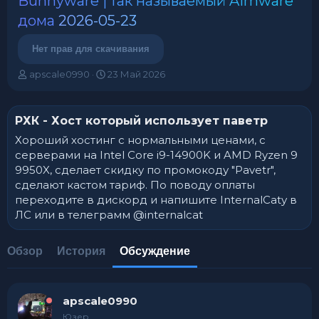
Bunnyware | так называемый Aimware
дома
2026-05-23
Нет прав для скачивания
А
Д
apscale0990
23 Май 2026
в
а
т
т
о
а
РХК - Хост который использует паветр
р
н
т
а
Хороший хостинг с нормальными ценами, с
е
ч
серверами на Intel Core i9-14900K и AMD Ryzen 9
м
а
9950X, сделает скидку по промокоду "Pavetr",
ы
л
сделают кастом тариф. По поводу оплаты
а
переходите в дискорд и напишите InternalCatу в
ЛС или в телеграмм @internalcat
Обзор
История
Обсуждение
apscale0990
Юзер