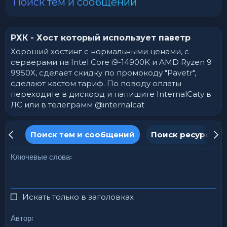
Поиск тем и сообщений
РХК - Хост который использует паветр
Хороший хостинг с нормальными ценами, с
серверами на Intel Core i9-14900K и AMD Ryzen 9
9950X, сделает скидку по промокоду "Pavetr",
сделают кастом тариф. По поводу оплаты
переходите в дискорд и напишите InternalCatу в
ЛС или в телеграмм @internalcat
уму
Поиск тем и сообщений
Поиск ресурсов
Ключевые слова
Искать только в заголовках
Автор