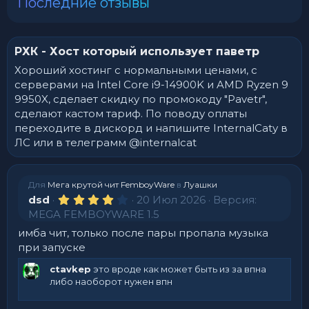
Последние отзывы
РХК - Хост который использует паветр
Хороший хостинг с нормальными ценами, с
серверами на Intel Core i9-14900K и AMD Ryzen 9
9950X, сделает скидку по промокоду "Pavetr",
сделают кастом тариф. По поводу оплаты
переходите в дискорд и напишите InternalCatу в
ЛС или в телеграмм @internalcat
Для
Мега крутой чит FemboyWare
в
Луашки
4
dsd
20 Июл 2026
Версия:
.
MEGA FEMBOYWARE 1.5
0
0
имба чит, только после пары пропала музыка
з
при запуске
в
ё
ctavkep
это вроде как может быть из за впна
з
д
либо наоборот нужен впн