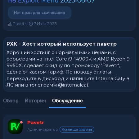
R8 Exploit Menu
2025-06-07
Нет прав для скачивания
А
Д
Pavetr
7 Июн 2025
в
а
т
т
о
а
РХК - Хост который использует паветр
р
н
т
а
Хороший хостинг с нормальными ценами, с
е
ч
серверами на Intel Core i9-14900K и AMD Ryzen 9
м
а
9950X, сделает скидку по промокоду "Pavetr",
ы
л
сделают кастом тариф. По поводу оплаты
а
переходите в дискорд и напишите InternalCatу в
ЛС или в телеграмм @internalcat
Обзор
История
Обсуждение
Pavetr
Администратор
Команда форума