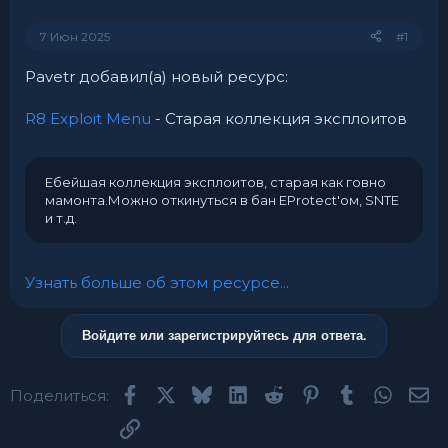
7 Июн 2025
#1
Pavetr добавил(а) новый ресурс:
R8 Exploit Menu
- Старая коллекция эксплоитов
Ебейшая коллекция эксплоитов, старая как говно
мамонта.Можно откинуться в бан EProtect'ом, SNTE
и т.д.
Узнать больше об этом ресурсе...
Войдите или зарегистрируйтесь для ответа.
Facebook
X (Twitter)
Bluesky
LinkedIn
Reddit
Pinterest
Tumblr
Whats
Эл
Поделиться:
Ссылка