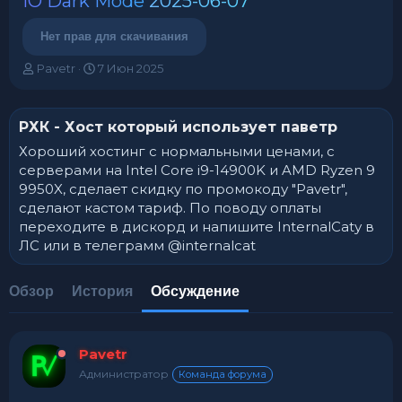
iO Dark Mode
2025-06-07
Нет прав для скачивания
А
Д
Pavetr
7 Июн 2025
в
а
т
т
о
а
РХК - Хост который использует паветр
р
н
т
а
Хороший хостинг с нормальными ценами, с
е
ч
серверами на Intel Core i9-14900K и AMD Ryzen 9
м
а
9950X, сделает скидку по промокоду "Pavetr",
ы
л
сделают кастом тариф. По поводу оплаты
а
переходите в дискорд и напишите InternalCatу в
ЛС или в телеграмм @internalcat
Обзор
История
Обсуждение
Pavetr
Администратор
Команда форума